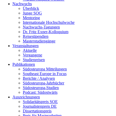
Nachwuchs
Überblick
Junge SOG
Mentoring
Internationale Hochschulwoche
Nachwuchs-Tagungen
Dr. Fritz Exner-Kolloquium
Reisestipendien
Masterstudiengänge
Veranstaltungen
Aktuelle
Vergangene
Studienreisen
Publikationen
Südosteuropa Mitteilungen
Southeast Europe in Focus
Berichte / Analysen
Südosteuropa-Jahrbücher
Südosteuropa-Studien
Podcast: Südostwärts
Auszeichnungen
Solidaritätspreis SOE
Journalistenpreis DE
Dissertationspreis
Preis für Masterarbeiten