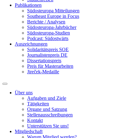
Publikationen
Südosteuropa Mitteilungen
Southeast Europe in Focus
Berichte / Analysen
Südosteuropa-Jahrbücher
Südosteuropa-Studien
Podcast: Südostwärts
Auszeichnungen
Solidaritätspreis SOE
Journalistenpreis DE
Dissertationspreis
Preis für Masterarbeiten
Jireček-Medaille
Über uns
Aufgaben und Ziele
Tätigkeiten
Organe und Satzung
Stellenausschreibungen
Kontakt
Unterstützen Sie uns!
Mitgliedschaft
Warum Mitglied werden?