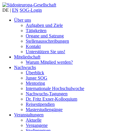
DE
|
EN
SOG-Login
Über uns
Aufgaben und Ziele
Tätigkeiten
Organe und Satzung
Stellenausschreibungen
Kontakt
Unterstützen Sie uns!
Mitgliedschaft
Warum Mitglied werden?
Nachwuchs
Überblick
Junge SOG
Mentoring
Internationale Hochschulwoche
Nachwuchs-Tagungen
Dr. Fritz Exner-Kolloquium
Reisestipendien
Masterstudiengänge
Veranstaltungen
Aktuelle
Vergangene
Studienreisen